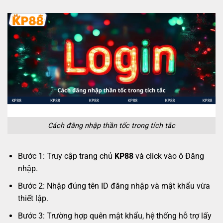
Cách đăng nhập thần tốc trong tích tắc
Bước 1: Truy cập trang chủ
KP88
và click vào ô Đăng
nhập.
Bước 2: Nhập đúng tên ID đăng nhập và mật khẩu vừa
thiết lập.
Bước 3: Trường hợp quên mật khẩu, hệ thống hỗ trợ lấy