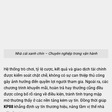
Nhà cái xanh chín – Chuyên nghiệp trong vận hành
Hệ thống trò chơi, tỷ lệ cược, kết quả và giao dịch tài chính
được kiểm soát chặt chẽ, không có sự can thiệp thủ công
gây ảnh hưởng đến quyền lợi người tham gia. Ngoài ra, các
chương trình khuyến mãi, hoàn trả hay thưởng cũng đều
được công bố rõ ràng về điều kiện, tránh tình trạng mập
mờ thường thấy ở các nền tảng kém uy tín. Đồng thời giúp
KP88
khẳng định uy tín thương hiệu, nâng tầm vị thế nhà