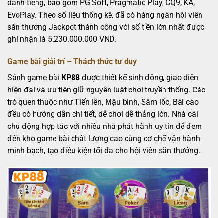
danh tiếng, bao gồm PG Soft, Pragmatic Play, CQ9, KA,
EvoPlay. Theo số liệu thống kê, đã có hàng ngàn hội viên
săn thưởng Jackpot thành công với số tiền lớn nhất được
ghi nhận là 5.230.000.000 VND.
Game bài giải trí – Thách thức tư duy
Sảnh game bài
KP88
được thiết kế sinh động, giao diện
hiện đại và ưu tiên giữ nguyên luật chơi truyền thống. Các
trò quen thuộc như Tiến lên, Mậu binh, Sâm lốc, Bài cào
đều có hướng dẫn chi tiết, dễ chơi dễ thắng lớn. Nhà cái
chủ động hợp tác với nhiều nhà phát hành uy tín để đem
đến kho game bài chất lượng cao cùng cơ chế vận hành
minh bạch, tạo điều kiện tối đa cho hội viên săn thưởng.