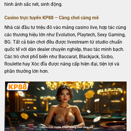
hình ảnh sắc nét, sinh động.
Casino trực tuyến KP88 – Càng chơi càng mê
Nhà cái đầu tư triệu đô vào mảng casino live, hợp tác cùng
các thương hiệu lớn như Evolution, Playtech, Sexy Gaming,
BG. Tất cả bàn chơi đều được livestream từ studio chuẩn
quốc tế với dàn dealer chuyên nghiệp, thao tác minh bạch.
Các trò chơi phổ biến như Baccarat, Blackjack, Sicbo,
Roulette hay Xóc đĩa được nâng cấp hiện đại, tiện lợi và
phần thưởng lớn hơn.