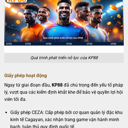
Quá trình phát triển nỗ lực của KP88
Giấy phép hoạt động
Ngay từ giai đoạn đầu,
KP88
đã chú trọng đến yếu tố pháp
lý, vượt qua các kiểm định khắt khe để bảo vệ quyền lợi hội
viên tối đa.
Giấy phép CEZA: Cấp phép bởi cơ quan quản lý đặc khu
kinh tế Cagayan, xác nhận trang game vận hành minh
bạch, tuân thủ quy định quốc tế.