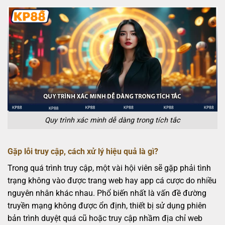
Quy trình xác minh dễ dàng trong tích tắc
Gặp lỗi truy cập, cách xử lý hiệu quả là gì?
Trong quá trình truy cập, một vài hội viên sẽ gặp phải tình
trạng không vào được trang web hay app cá cược do nhiều
nguyên nhân khác nhau. Phổ biến nhất là vấn đề đường
truyền mạng không được ổn định, thiết bị sử dụng phiên
bản trình duyệt quá cũ hoặc truy cập nhầm địa chỉ web