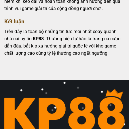
hiếm khi kéo dài và hoàn toàn không ảnh hưởng đến quá
trình vui game giải trí của cộng đồng người chơi.
Kết luận
Trên đây là toàn bộ những tin tức mới nhất xoay quanh
nhà cái uy tín
KP88
. Thương hiệu tự hào là trang cá cược
dẫn đầu, bắt kịp xu hướng giải trí quốc tế với kho game
chất lượng cao cùng tỷ lệ thưởng cao ngất ngưỡng.