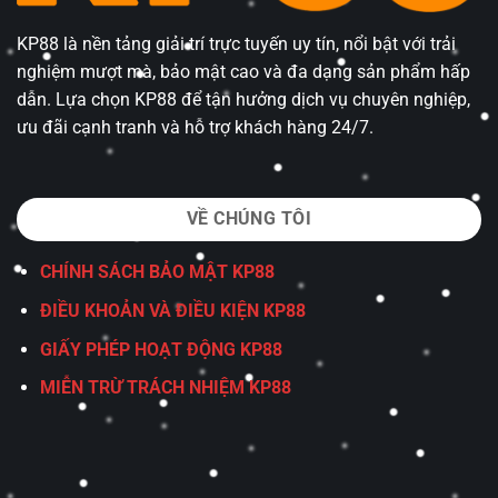
KP88 là nền tảng giải trí trực tuyến uy tín, nổi bật với trải
nghiệm mượt mà, bảo mật cao và đa dạng sản phẩm hấp
dẫn. Lựa chọn KP88 để tận hưởng dịch vụ chuyên nghiệp,
ưu đãi cạnh tranh và hỗ trợ khách hàng 24/7.
VỀ CHÚNG TÔI
CHÍNH SÁCH BẢO MẬT KP88
ĐIỀU KHOẢN VÀ ĐIỀU KIỆN KP88
GIẤY PHÉP HOẠT ĐỘNG KP88
MIỄN TRỪ TRÁCH NHIỆM KP88